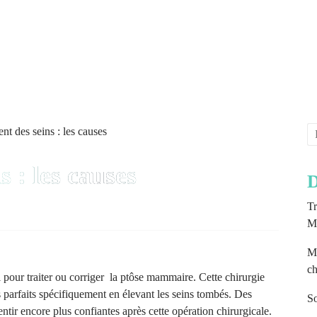
s : les causes
D
Tr
Mé
Mu
ch
i pour traiter ou corriger la ptôse mammaire. Cette chirurgie
parfaits spécifiquement en élevant les seins tombés. Des
So
ir encore plus confiantes après cette opération chirurgicale.