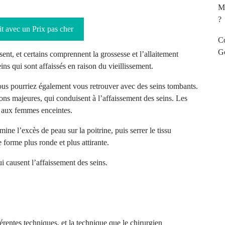
Ma
?
t avec un Prix pas cher
Co
Go
ssent, et certains comprennent la grossesse et l’allaitement
s qui sont affaissés en raison du vieillissement.
ous pourriez également vous retrouver avec des seins tombants.
sons majeures, qui conduisent à l’affaissement des seins. Les
 aux femmes enceintes.
imine l’excès de peau sur la poitrine
, puis serrer le tissu
forme plus ronde et plus attirante.
 causent l’affaissement des seins.
fférentes techniques, et la technique que le chirurgien