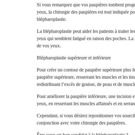
Si vous remarquez que vos paupières tombent progres
yeux, la chirurgie des paupières est tout indiquée 
blépharoplastie.
La blépharoplastie peut aider les patients à traiter
yeux qui semblent fatigué en raison des poches. La
de vos yeux.
Blépharoplastie supérieure et inférieure
Pour créer un contour de paupière supérieure plus ferm
paupière supérieure, resserrant les muscles et les tis
redistribuant l’excès de graisse, de peau et de muscl
Pour
améliorer la paupière inférieure
, une incision e
yeux, en resserrant les muscles affaissés et en serrant
Cependant, si vous désirez repositionner vos sourcil
conjonction avec votre chirurgie des paupières.
Êtes-vous un bon candidat à la blépharoplastie ?