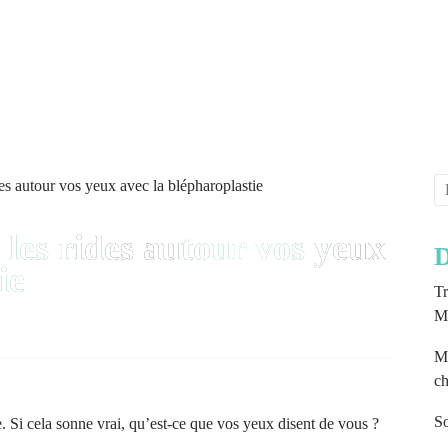
t les rides autour vos yeux
D
ie
Tr
Mé
Mu
ch
So
e. Si cela sonne vrai, qu’est-ce que vos yeux disent de vous ?