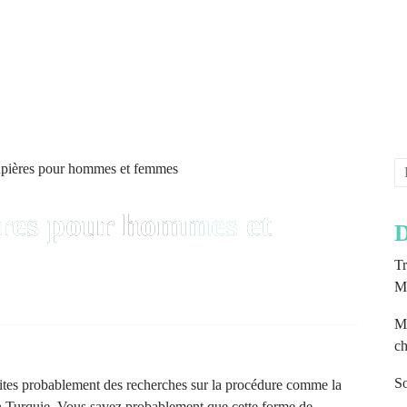
ères pour hommes et
D
Tr
Mé
Mu
ch
So
faites probablement des recherches sur la procédure comme la
en Turquie. Vous savez probablement que cette forme de